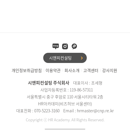
시앤피컨설팅
개인정보취급방침
이용약관
회사소개
고객센터
강사지원
시앤피컨설팅 주식회사
대표이사 : 조세형
사업자등록번호 : 119-86-57311
서울특별시 중구 후암로 110 서울시티타워 2층
HR아카데미(비즈허브 서울센터)
대표전화 : 070-5223-3160
Email : hrmaster@cnp.re.kr
Copyright ⓒ HR Academy. All Rights Reserved.