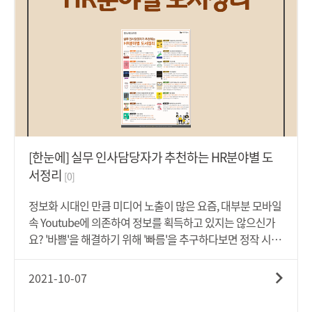
2022년 노동법에는 어떠한 노동법이 근로자들에게 적용될
까요? 2022년 1월부터는 5인 이상 30인 미만 사업장에도 관
공서 공휴일이 전면 적용되며, 30인 미만 사업장에서는 특정
조건이 성립하는 경우 특별연장근로가 가능해집니다. 또한
최저시급도 올해 2021년보다 인상되며, 중대재해처벌법이
적용되기 시작합니다. 최저시급이 인상된다는 것은 연쇄적
으로 다른 여러 수당들도 인상될뿐만 아니라 식대와 상여금
최저임금 미산입 비율도 변경되므로, 근로감독에 대비한 최
저임금 위반 여부도 꼭 확인해야 합니다.벌써부터 꼼꼼하게
챙겨봐야 할 사항이 한 두 개가 아닌 노동법 이슈! 2021년 변
[한눈에] 실무 인사담당자가 추천하는 HR분야별 도
화된 노동법과 2022년 변화할 노동법 이슈들을 [한눈에] 담
서정리
[0]
아보았습니다. 인사담당자라면 알아야 할 노동법 이슈! 아래
'첨부파일'을 통해 확인해보세요.
정보화 시대인 만큼 미디어 노출이 많은 요즘, 대부분 모바일
속 Youtube에 의존하여 정보를 획득하고 있지는 않으신가
요? '바쁨'을 해결하기 위해 '빠름'을 추구하다보면 정작 시간
이 흐를수록 '빠르게' 획득한 정보를 잃어버리거나 활용하지
못하고 '바쁘게' 다른 정보를 찾고 있는 자신을 돌아보게 됩니
2021-10-07
다.미국의 소설가이자 사회비평가인 마크 트웨인은 "좋은 책
을 읽지 않는 사람은 책을 읽을 수 없는 사람보다 나을 바 없