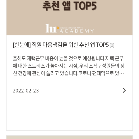
설계 저성과 여부를 판단하기 위한 '평가제도'가 먼저 있어야
합니다. 업무의 저성과라는 상태는 일시적인 것이 아닌, 장래
에 근로관계를 유지할 수 없을 정도로 인정되어야 하므로, 평
가제도를 통한 평가가 상당 기간 요구된다고 할 것입니다. 따
라서 평가제도 설계시 평가내용이 적합해야 하고, 평가항목
도 구체화·세분화 되어야 할 것이며, 평가기준의 수립과정에
[한눈에] 직원 마음챙김을 위한 추천 앱 TOP5
[0]
서 근로자가 참여할 경우 그 기준의 공정성이 더욱 담보된다
고 할 수 있습니다.(2) 평가대상 업무의 타당성 '평가대상업
올해도 재택근무 비중이 높을 것으로 예상됩니다.재택 근무
무'는 근로자의 계약으로 합의된 업무 내용과 관련되어 있어
에 대한 스트레스가 높아지는 시점, 우리 조직구성원들의 정
야 하고, 외부적 요인(경제상황, 법령의 변경, 회사의 경영실
신 건강에 관심이 쏠리고 있습니다.코로나 팬데믹으로 있어
적, 인사 적체 등)은 배제되어야 합니다. 이 때 집단평가와 개
늘어난 스트레스와 불안은 전 세계 노동자 78%의 정신건강
인평가의 조화 등도 동시에 고려됨이 타당할 것입니다.(3) 평
에 부정적인 영향을 끼쳤다는 내용의 기사를 보았습니다.한
2022-02-23
가기준의 합리성 '평가기준'은 합리적으로 설계되어야 하며,
연구결과에 의하면 근로자들이 느끼는 대표적인 부정적인
이러한 평가기준은 객관성, 구체성, 명확성, 절대성(상대평가
감정으로는 스트레스(38%), 일과 삶의 균형 부족(35%), 극도
와 절대평가의 조화 필요), 공정성 등을 확보해야 합니다.(4)
의 피로감(25%), 사회적 교류 부재로 인한 우울증(25%), 외
평가규정의 준수 '평가와 관련된 규정의 준수'되어야 합니다.
로움(14%)등 이었습니다. 재택근무를 하다보면, 일과 삶이
왜냐하면 평가와 관련된 규정을 위반하는 경우, 가령 평가자
분리되지 않고 경계가 없어지는 느낌이 스트레스로 마구 이
가 평가절차를 준수하지 않다면 평가규정을 위반한 평가는
어지죠!출퇴근 전쟁은 치르지 않아도 좋으나 딱 거기까지일
정당성을 인정받기 어렵기 때문입니다.(5) 근무수준의 현저