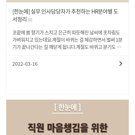
한다고 하더라도, 근로자의 업무능력 결여나 근무성적 부진
등이 사회통념상 고용관계를 계속할 수 없을 정도로 근로자
[한눈에] 실무 인사담당자가 추천하는 HR분야별 도
에게 책임있는 사유(정당한 이유)가 있어야 할 것입니다. 저
서정리
[0]
성과자에 대한 해고의 정당성 판단기준 최근 판례(대법원
2021. 2. 25. 선고 2018다253680 판결)는 근무성적 불량 등
코끝에 봄 향기가 스치고 은근히 따듯해진 날씨에 옷차림도
저성과자의 정당성 판단과 관련하여, 요구되는 성과나 전문
가벼워지고 있는데요.계절이 바뀌는 걸 체감하면서 벌써 1분
성의 정도, 근로자의 근무성적이나 근무능력이 부진한 정도
기가 끝나간다는 걸 깨닫게 됩니다.계절도 바뀌고 분기도 바
와 기간, 사용자가 교육과 전환배치 등 근무성적이나 근무능
뀌고.. 변화의 바람이 불고 있는 지금.왠지 모르게 마음이 붕
력 개선을 위한 기회를 부여하였는지 여부, 개선의 기회가 부
뜨고 싱숭생숭하지 않으신가요?그럴 땐, 책 한권과 커피 한
2022-03-16
여된 이후 근로자의 근무성적이나 근무능력의 개선 여부, 근
잔의 여유로 마음을 다스려 보는 것이 어떨까요?영국의 은행
로자의 태도, 사업장의 여건 등 여러 사정을 종합적으로 고려
가, 인류학자, 고고학자인 '존 러벅(John Lubbock)'은 말했
하여 합리적으로 판단을 요청하고 있습니다. 이를 정리하면
습니다."누구든 유익하고 재미있는 책을 한 시간 동안 읽는다
하기와 같은 노력이 필요한 것으로 보입니다. 1. 실체적 정당
면 반드시 더 나은 존재가 되고, 더 행복해질 것이다."책을 읽
성: 평가1) 합리적이고 객관적인 평가기준에 근거하여 공정
음으로써 지식을 얻고 마음의 평안도 얻는다면 우리는 더 나
한 평가가 이루어져야 합니다. 따라서 평가자가 학연, 지연,
은 존재가 되고, 더 행복해질 거예요.^^추천도서는 아래의 첨
친소관계 등의 이유로 공정한 평가를 하지 않는다면, 평가결
부파일을 통해 확인하실 수 있습니다.
과의 객관성 및 공정성을 인정하기 어렵게 될 것입니다.평가
1) : 하갑래. '업무저성과자에 대한 통상해고의 정당성', 법학
논총 제39권 제4호(2015년) 439-454면 참고(1) 평가제도의