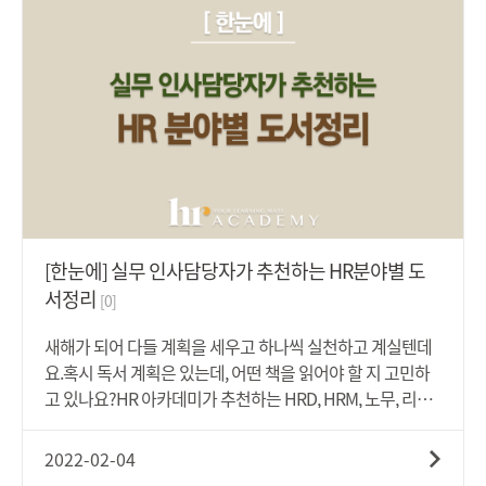
뿐!출근도, 퇴근도 내맘대로 되지 않는 것은 비단 한 사람의
한 불량 '저성과자에 대한 관리의 수준'은 저성과자의 수준이
일만은 아닐 듯 합니다. 재택근무로 인해 조직성과에 부정적
고용관계를 유지할 수 없을 정도여야 하고, 업무적인 저성과
인 영향이 있지는 않을까 우려가 되지만 그보다 먼저, 우리 조
가 일시적·우연적인 것이 아닌 상당기간 지속적인 것이어야
직구성원들의 ‘마음챙김’이 우선 일 것 같아 여러분을 위해 직
합니다. 또한, 저성과의 수준이 다른 사원에 비하여 상대적으
원 마음챙김을 위한 추천 앱 Top 5를 정리해 보았습니다. 전
로 낮은 정도가 아니라, 해당 근로자의 직위와 보수에 비추어
사차원에서 EAP프로그램으로 도입하고자 하신다면, ‘마인드
볼 때, 일반적으로 기대되는 최저한의 실적에 미치지 못하는
까페’와 ‘트로스트’를 추천드리고, 조직구성원 개인의 차원에
정도라는 기준에 해당해야 합니다. 2. 절차적 정당성(1) 교육
서 마음챙김을 독려할 수 있도록 사내 게시판이나 안내를 하
훈련 기회 제공 「근로기준법 제23조」의 해고 제한의 취지,
신다면 ‘코끼리’, ‘세줄일기’, ‘마보’를 추천드립니다.
해고의 최후 수단성을 고려할 때 객관적이고 공정한 인사평
가를 통해 업무능력이 부족하거나 근무실적이 낮더라도 근
[한눈에] 실무 인사담당자가 추천하는 HR분야별 도
로자에 대한 업무 재교육, 역량향상을 위한 프로그램을 구성
서정리
[0]
및 시행 등 업무능력 개선·향상을 위한 노력을 충분히 기울
여야 합니다.(2) 배치전환 등의 고용유지 노력 해고 제한의 취
새해가 되어 다들 계획을 세우고 하나씩 실천하고 계실텐데
지, 근로자 보호 등을 고려할 때 업무능력이나 근무실적이 낮
요.혹시 독서 계획은 있는데, 어떤 책을 읽어야 할 지 고민하
은 원인이 근로자의 적성과 업무의 불일치에 있는 경우에는
고 있나요?HR 아카데미가 추천하는 HRD, HRM, 노무, 리더
우선 근로자를 배치전환 하는 등 고용유지 노력을 하는 것이
십, HR데이터, 조직문화 등 인적자원과 관련된 분야별 추천
필요합니다. 이때, 사용자가 배치전환 등의 타당성을 인정받
도서들을 만나보세요!미국의 교육 행정가인 호러스 맨
2022-02-04
으려면, 저성과자와의 근로관계 종료를 전제한 배치전환이
(Horace Mann)은 이렇게 말했습니다."한 문장이라도 매일