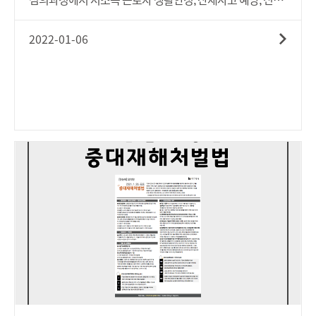
해 살펴보았습니다. 실무 운용 시 참고하여 최대한 논란이 되
술 인력양성 등을 위해 1,281억원이 증액되었고, 내일배움카
지 않도록 관리하길 바랍니다.-
드, 고용창출장려금 등 사업에서 614억원이 감액되어, 정부
2022-01-06
안에 비해 667억원 증액된 것으로서 이는 올해 본예산 35조
6,487억원보다 9,234억원(2.6%) 증액된 규모입니다.이에 발
맞추어 정부는 부처별, 분야별로 달라지는 2022년도 주요 제
도 요약본을 제공하였습니다(2021년 12월 28일 기준으로 작
성된 요약본임). 2022년에는 고용회복과 고용안전망 확충에
집중 지원하며 디지털 신기술 인력양성 등 산업구조변화에
대응하고, 산재사고예방 감축 등을 중점 추진하고자 하였습
니다. 특히 분야별 주요 편성내용은 ① 고용회복과 고용안정
지원, ② 디지털 저탄소 등 산업구조변화 대응 지원, ③ 전국
민 고용안전망 지속 확충, ④ 취업취약계층 대상별 맞춤형 지
원, ⑤ 안전한 일터 조성 입니다.이번 [한눈에] 시리즈에서는
'22년 예산안 중, HR부서가 꼭 알아야 할 사업들 21가지를 총
정리하였습니다. 보다 자세한 내용은 아래 '첨부파일'을 통해
확인해보세요.