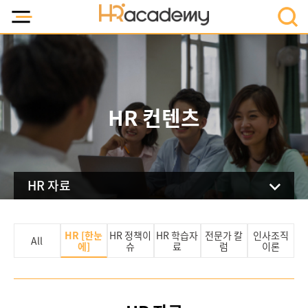
HR 컨텐츠
HR 자료
HR [한눈
HR 정책이
HR 학습자
전문가 칼
인사조직
All
에]
슈
료
럼
이론