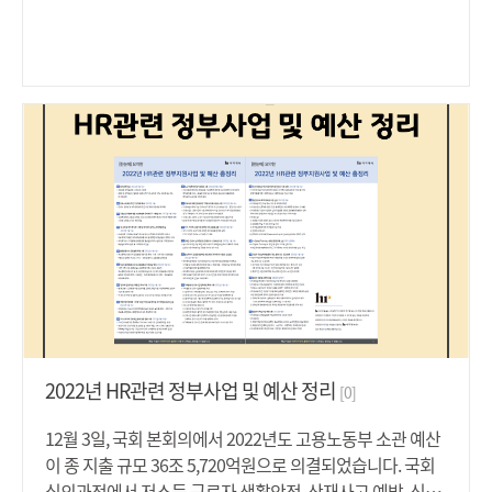
아니라 업무상의 필요성, 즉 회사가 성과중심의 인력운영을
조금씩 읽기로 결심하라. 하루 15분씩 시간을 내면 연말에는
통해 조직의 효율성을 제고를 위한 배치전환이라는 점이 그
변화가 느껴질 것이다."하루 15분씩 시간을 내어, 실제 HR담
내용에 반영되어 있거나 표출되어 있어야 할 것입니다.(3) 근
당자가 직접 읽고 추천하는 HR 분야별 도서를 읽어보세요.분
로자 태도 및 사업장 여건 1) 업무능력 혹은 성과개선 여지 여
명, 연말에는 조금 더 발전한 '나'를 마주할 수 있을 거에요. : )
부 판단 교육훈련 기회를 제공하였음에도 교육참석을 거부
추천도서는 아래 '첨부파일'을 통해 확인하실 수 있습니다.
하거나, 교육점수가 객관적인 기준보다 낮거나, 교육수료 및
복귀 후에도 업무능력이 개선되지 않는 경우에는 사회통념
상 근로관계를 더 이상 유지할 수 없다고 판단될 수 밖에 없는
것으로 볼 수 있을 것입니다. 2) 업무에 상당한 지장 초래 해
당 근로자의 업무수행능력 부족 등으로 대체근로자 추가 채
용, 영업매출 손실 등 회사업무에 상당한 지장을 초래하는 경
우 업무저성과자로 선정됨에 있어 그 객관성이 인정될 수 밖
에 없을 것입니다.(4) 해고절차의 준수 저성과자에 대한 통상
해고도 해고의 하나로서 근기법이 정하는 바에 따라 근로관
계가 종료되어야 할 것이고, 「근로기준법 제26조 및 제27
2022년 HR관련 정부사업 및 예산 정리
[0]
조」에서 규율하는 내용에 따라 해고예고 절차를 지켜야 할
것이고, 해고의 사유와 시기를 서면으로 통지해야 할 것입니
12월 3일, 국회 본회의에서 2022년도 고용노동부 소관 예산
다. 이상으로 근무성적이 불량한 경우 사용자의 일방적 의사
이 종 지출 규모 36조 5,720억원으로 의결되었습니다. 국회
표시에 의한 근로관계를 종료와 관련한 정당성 요건 등에 대
심의과정에서 저소득 근로자 생활안정, 산재사고 예방, 신기