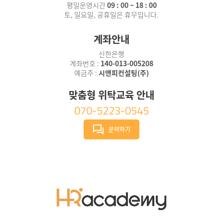
의 성과관리 기법들이 어떤 의미를 갖고 있는지, 차이점은 무
평일운영시간
09 : 00 ~ 18 : 00
엇인지 이해하기 쉽도록 안내하고 있습니다. 아래 '첨부파
토, 일요일, 공휴일은 휴무입니다.
일'을 통해 성과관리 기법들에 대해 확인해보세요.
계좌안내
신한은행
계좌번호 :
140-013-005208
예금주 :
시앤피컨설팅(주)
맞춤형 위탁교육 안내
070-5223-0545
문의하기