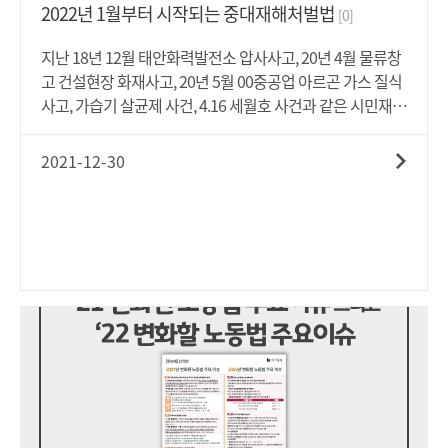
2022년 1월부터 시작되는 중대재해처벌법
[0]
지난 18년 12월 태안화력발전소 압사사고, 20년 4월 물류창
고 건설현장 화재사고, 20년 5월 00중공업 아르곤 가스 질식
사고, 가습기 살균제 사건, 4.16 세월호 사건과 같은 시민재해
등 사업 또는 사업장의 부주의로 인해 인명피해를 발생하게
한 안타까운 사건들이 사회적 문제로 지적되어 왔습니다. 이
2021-12-30
제라도 기업의 조직문화 또는 안전관리 시스템을 개선하여
중대재해 사고를 예방 및 방지하여 근로자를 포함한 종사자
와 일반 시민권의 안전권을 확보해야 합니다.우리나라의 안
전보건 수준을 한 단계 끌어올리는 대전환의 시작! 바로 중대
재해처벌법 시행입니다. 올해 2021년 1월 26일 공포된 중대
재해처벌법은 공포 후 1년이 경과한 날부터 시행되는 바, 내
년 2022년 1월 27일부터 시행됩니다(다만, 이 법 시행 당시
개인사업자 또는 상시 근로자가 50명 미만인 사업 또는 사업
장에 대해서는 공포 후 3년이 경과한 날부터 시행됩니다).본
격적인 시행이 코앞으로 다가온 중대재해처벌법은 '중대산
업재해' 외에도 '중대시민재해' 라는 개념을 도입하여 공중이
용시설 또는 공중교통수단 등에서 발생하는 사고에 대해서