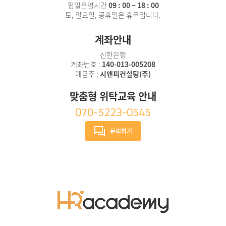
◉ ㈜공간종합건축사사무소경영상황 악화 및 기업경쟁력 하
평일운영시간
09 : 00 ~ 18 : 00
토, 일요일, 공휴일은 휴무입니다.
락으로 인한 침체적 조직문화 및 성장동력 저하의 분위기를
쇄신하고, 구성원 역량 및 능력개발을 위한 교육체계 수립.운
계좌안내
영을 통해 기업의 재도약을 기대하며 컨설팅 진행- 평생학습
체계 구축 영역에 대한 컨설팅을 통해 역량별(공통/직무/계
신한은행
층) 모델링 및 적합교육 프로그램을 도출했으며, 교육운영체
계좌번호 :
140-013-005208
예금주 :
시앤피컨설팅(주)
계 및 역량개발 활성화 제도설계, 교육과정 평가체계를 수립
하는 성과- 장년고용안정체계 구축 영역에 대한 컨설팅을 통
맞춤형 위탁교육 안내
해 장년 계속 고용방안을 설계하고, 멘토링 제도를 통한 숙련
070-5223-0545
전수 방안을 구축노사발전재단 정형우 사무총장은 “기업에
서 조직역량 강화를 위해 체계적인 교육체계가 안정적으로
문의하기
수립되면 근로자 역량 수준 향상 및 인재 육성으로 이어져 기
업의 지속 가능한 경쟁우위를 확보할 수 있다”라며, “노사발
전재단은 앞으로도 근로자와 기업이 모두 상생할 수 있는 방
향으로 기업별 맞춤형 컨설팅을 적극 지원할 수 있도록 노력
하겠다”라고 말했습니다.올해 노사발전재단은 월 1회 우수
사례 공유 포럼을 개최하여 다양한 이해관계자들과 함께 사
례를 공유하고 모델화하기 위한 지속적인 노력을 이어가고
있으며, 포럼은 매달 두 번째 목요일 오후 2시에 새로운 주제