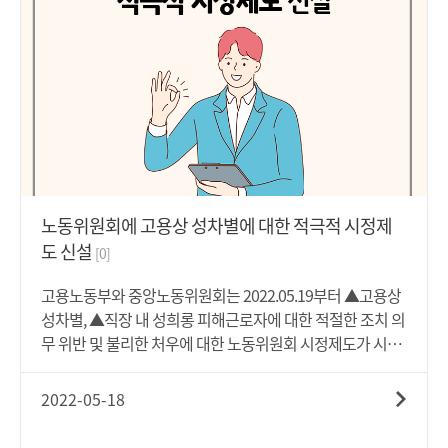
정책제언성장, 거시경제 프레임워크 강화, 재정 불안정성 완
화, 취약계층에 대한 지원 등 강제적이고 다각적인 정책 추진
필요-보다 자세한 사항은 아래 '첨부파일'을 통해 살펴보시기
바랍니다.
노동위원회에 고용상 성차별에 대한 적극적 시정제
도 신설
[0]
고용노동부와 중앙노동위원회는 2022.05.19부터 ▲고용상
성차별, ▲직장 내 성희롱 피해근로자에 대한 적절한 조치 의
무 위반 및 불리한 처우에 대한 노동위원회 시정제도가 시행
된다고 밝혔습니다. 노동위원회를 통한 시정제도는, 기존 고
용상 성차별 등에 대하여 사업주에게 벌칙만을 부과하던 것
2022-05-18
에서 나아가 차별받은 근로자가 차별적 처우 등의 중지, 근로
조건의 개선, 적절한 배상명령 등의 시정조치를 받을 수 있게