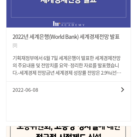
경영책임자의 안전 및 보건 확보의무의 구체적 실행방안산
업현장에서 발생하는 주요 중대산업재해 사례와 이를 예방
하기 위하여 반드시 현장에서 준수되어야 하는 안전·보건조
치고용노동부 장관은 6월 10일 경영책임자 교육에서 "이번
안전보건교육에 참석한 기업의 경영책임자는 더욱 큰 사회
2022년 세계은행(World Bank) 세계경제전망 발표
적 책임을 가지고 중대산업재해가 다시는 발생하지 않도록
[0]
각고의 노력을 기울여야 할 것"이라고 강조했고, "중대재해
처벌법의 핵심은 경영책임자가 모든 일하는 사람을 산업재
기획재정부에서 6월 7일 세계은행이 발표한 세계경제전망
해로부터 보호하기 위한 진심 어린 관심에 있다"며 "기업의
의 주요내용 및 전망치를 요약·정리한 자료를 발표했습니
조직문화를 바꾸는데 경영책임자가 솔선수범해줄 것"을 당
다.-세계경제 전망금년 세계경제 성장률 전망은 2.9%(선진
부했습니다.-보다 자세한 사항은 아래 '첨부파일'을 통해 살
국 2.6%, 신흥·개도국 3.4%)으로, '22.1월 전망 대비 하향 조
펴보시기 바랍니다.
정(△1.2%)원인'22.1월 대비 성장률 하향의 주요 원인으로 2
2022-06-08
년 이상 지속된 코로나19, 러시아의 우크라이나 침공에 따른
인플레이션, 공급망 불안정성, 재정·통화 긴축정책 등 제시-
우크라이나 침공으로 인해 에너지 시장의 가격 급등 및 불안
정성 심화, 농산물 가격 상승으로 개도국의 빈곤 악화 등을 초
래- 전 세계적인 인플레이션은 선진국의 통화 긴축정책 야기
→ 이자비용 증가에 따른 개도국의 재정 부담 증가로 이어짐