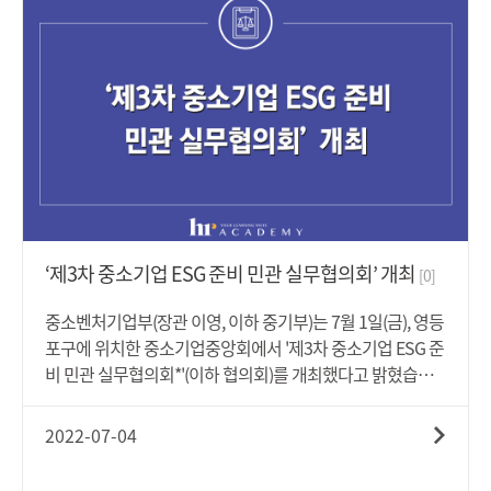
업, 허가대상물질 제조·사용작업은 사내 도급이 원칙적으로
금지됩니다. 또한 중량비율1% 이상의 황산, 불화수소, 질산,
염화수소를 취급하는 설비를 개조·분해·해체·철거하는 작
업 또는 해당 설비 내부에서 이루어지는 작업은 미리 안전보
건조치를 한 후 승인을 받아야 사내 도급이 가능합니다.이번
에 발간된 '도급금지·도급승인 제도 사업주 설명자료'에는
유해·위험작업의 도급금지 및 도급승인 제도와 관련하여 개
정법령의 주요내용을 상세히 수록하고, 도급인과 수급인이
각각 지켜야 할 법적 의무사항, 의무 위반 시 과징금 부과 내
용이 담겨있습니다.산재예방보상정책국장은 "이 자료집을
통해 도급사업에서 도급인과 수급인이 지켜야 할 안전보건
‘제3차 중소기업 ESG 준비 민관 실무협의회’ 개최
[0]
조치사항이 명쾌하게 설명되어 도급사업에서 도급인 및 수
급인 노동자 모두가 안전하게 일할 수 있기를 희망한다"고
중소벤처기업부(장관 이영, 이하 중기부)는 7월 1일(금), 영등
말했습니다.-보다 자세한 사항은 아래 '첨부파일'을 통해 살
포구에 위치한 중소기업중앙회에서 '제3차 중소기업 ESG 준
펴보시기 바랍니다.
비 민관 실무협의회*'(이하 협의회)를 개최했다고 밝혔습니
다. * '21.11월에 중소기업 이에스지(ESG) 도입을 지원하기
위해 발족한 '중소기업 ESG 준비 민관협의회'의 후속조치로
2022-07-04
민간, 중소기업 지원기관, 정부가 함께 참여하는 협의체- 협
의회는 지난 '21년 11월 발족한 이후, 중소기업의 이에스지