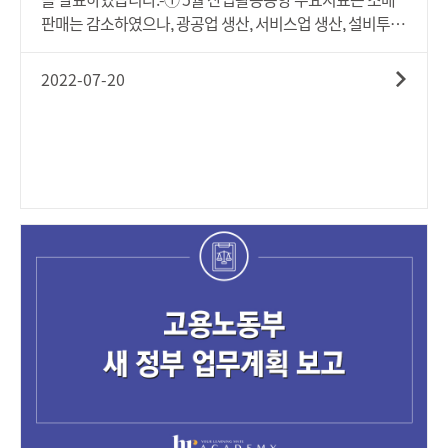
판매는 감소하였으나, 광공업 생산, 서비스업 생산, 설비투자,
건설투자는 증가▪ 생산은 광공업 생산(전월비0.1%, 전년동
월비7.3%), 서비스업 생산(전월비1.1%,전년동월비7.5%)이
2022-07-20
모두 늘며 全산업 생산(전월비0.8%, 전년동월비7.1%) 증가▪
지출은 설비투자(전월비13.0%, 전년동월비5.1%), 건설투자
(전월비5.9%, 전년동월비8.2%)는 증가했으나, 소매판매(전
월비△0.1%, 전년동월비0.7%)는 감소▪ 소비자심리, 기업심
리 실적, 전망 모두 하락▪ 5월 경기동행지수(순환변동치), 선
행지수(순환변동치) 모두 상승(전월대비 각각 0.1p, 0.1p)②
6월 고용은 취업자 수 증가세 지속, 물가는 상승폭 확대▪ 6월
취업자는 전년동월대비 84.1만명 증가(5월 93.5만명 → 6월
84.1만명), 실업률은 3.0%로 전년동월대비 0.8%p 하락▪ 6월
소비자물가는 석유류 오름세 확대 등으로 전년동월대비
6.0% 상승(5월 5.4% → 6월 6.0%), 물가의 기조적 흐름을 보
여주는 근원물가는 4.4% 상승③ 6월 중 금융시장은 글로벌
인플레 압력에 따른 美 금리인상 등 주요국 통화 긴축 우려가
지속되며 주가가 하락하고, 국고채 금리와 환율은 상승▪ 6월
중 주택시장은 매매가격 및 전세가격 모두 전월대비 하락 전