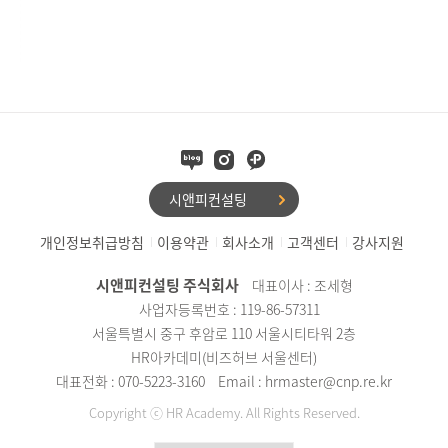
로 개최됩니다.다음 3차 포럼은 ‘조직문화개선’을 주제로 6월
9일 목요일 14시, 개최될 예정입니다.
시앤피컨설팅
개인정보취급방침
이용약관
회사소개
고객센터
강사지원
시앤피컨설팅 주식회사
대표이사 : 조세형
사업자등록번호 : 119-86-57311
서울특별시 중구 후암로 110 서울시티타워 2층
HR아카데미(비즈허브 서울센터)
대표전화 : 070-5223-3160
Email : hrmaster@cnp.re.kr
Copyright ⓒ HR Academy. All Rights Reserved.