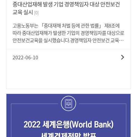
중대산업재해 발생 기업 경영책임자 대상 안전보건
교육 실시
[0]
고용노동부는 「중대재해 처벌 등에 관한 법률」 제8조에
따라 중대산업재해가 발생한 기업의 경영책임자를 대상으로
안전보건교육을 실시했습니다.경영책임자 안전보건 교육대
상자는 분기별로 확정하며, 교육대상자로 확정된 1분기 중대
산업재해 발생 기업의 경영책임자는 13개 법인의 14명의 대
2022-06-10
표이사이고 6월 10일에는 이 중 8명의 대표이사가 교육을 수
강했습니다.안전보건교육은 중대산업재해 재발을 방지하기
위해 경영책임자가 안전과 보건에 관한 중요성을 인식하도
록 하고, 중대재해처벌법이 규정한 안전 및 보건 확보의무를
제대로 이행할 수 있도록 구체적인 실행방안 위주로 마련됐
습니다.이번 집체교육은 안전보건관리체계 구축 등 경영책
임자가 자신의 구체적인 역할을 이해하고 실제 적용할 수 있
도록 아래의 내용들로 구성됐습니다.'안전문화'이해와 '안전
문화'정착을 위한 경영책임자 리더십기업별 안전보건관리체
계 구축 및 경영책임자의 구체적 역할 논의, 전문가 컨설팅
(소규모 분반 운영)사망사고 예방을 위한 중대재해처벌법상