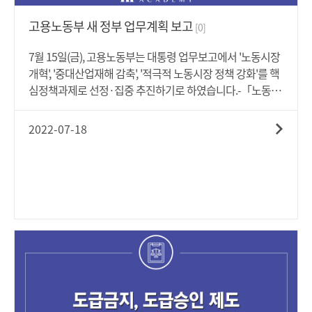
환④ 최근 우리 경제는 고용과 대면서비스업 회복으로 내수
가 완만한 개선을 이어가고 있으나, 대외여건 악화 지속 등으
고용노동부 새 정부 업무계획 보고
[0]
로 물가상승세가 확대되고 향수 수출회복세 제약 등 경기둔
화 우려-보다 자세한 사항은 아래 '첨부파일'을 통해 살펴보
7월 15일(금), 고용노동부는 대통령 업무보고에서 '노동시장
시기 바랍니다.
개혁', '중대산업재해 감축', '적극적 노동시장 정책 강화'를 핵
심정책과제로 선정·집중 추진하기로 하였습니다.-「노동시
장 개혁」추진계획▪ 근로시간과 임금체계 개편을 위한 전문
가 중심 '미래 노동시장 연구회' 운영, 그 결과를 토대로 입법
2022-07-18
등 후속조치 추진 계획▪ 경사노위 內 특별위원회 구성 및 추
가 과제 발굴 등 사회적 논의 추진▪ 현장의 갈등은 대화와 타
협을 통한 노사 자율적 해결 기조를 확립하되, 불법행위에 대
해서는 법과 원칙에 따라 노사불문 엄정 대응「중대산업재
해 감축」추진계획▪ 5년 내 OECD 수준의 안전 선진국으로
가기 위해 중대재해감축 패러다임을 '자율·예방' 중심으로
전환▪ 산업재해 취약부문, 원·하청 등을 중심으로 현재 1.1조
원 규모의 재정지원을 지속 확대하여 실질적 변화 유도▪ 「중
대재해처벌법」은 현장의 불확실성을 조속히 해소하기 위해
올해 말까지 시행령 개정 추진▪'23.7월부터 특고·플랫폼 종
사자에게 산재보험 전면 적용「적극적 노동시장정책 강