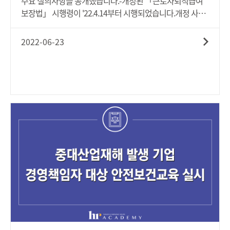
주요 질의사항을 공개했습니다.-개정된 「근로자퇴직급여
준 12,000여개사 자가진단 참여 중기부 미래산업전략팀장은
보장법」 시행령이 '22.4.14부터 시행되었습니다.개정 사항
"급속히 확산돼가는 이에스지(ESG)를 중소기업들이 부담으
은 아래와 같습니다.1. 중소기업 퇴직연금기금제도 시행(30
로 느끼지 않도록 민간과 정부의 소통을 통한 의견 공유가 무
인 이하 사업장)2. 확정급여형(DB형) 퇴직연금 적립금운영위
2022-06-23
엇보다 중요하다"며, "중소기업이 이에스지(ESG)를 규제로
원회 구성.운영 등(300인 이상 사업장)3. 확정급여형(DB형)
만 여기지 않고 새로운 기회로 받아들일 수 있도록 최선을 다
퇴직연금 최소적립금 미적립 시 과태료 부과 최대 1천만원
하겠다"고 밝혔습니다.-보다 자세한 사항은 아래 '첨부파
(DB 사업장)4. 퇴직금 개인형 퇴직연금제도(IRP)로 입금(퇴
일'을 통해 살펴보시기 바랍니다.
직금제도 운영사업장)5. 퇴직연금 가입자 교육: 전문기관에
위탁가능(퇴직연근제도 운영사업장)「근로자퇴직급여 보장
법」 시행령 주요 질의사항으로는, '상시근로자 수 산정 기
준', '적립금운용위원회 구성 시기 및 시점', 'DB 폐지 시 적립
금운용위원회 구성 여부', '최소적립의무 준수 판단 기준' 등
이었습니다. 고용노동부가 공개한 「근로자퇴직급여 보장
법」 시행령 관련 주요 질의사항에는 이에 대한 상세한 응답
이 담겨있습니다.- 보다 자세한 사항은 아래 '첨부파일'을 통
해 살펴보시기 바랍니다.