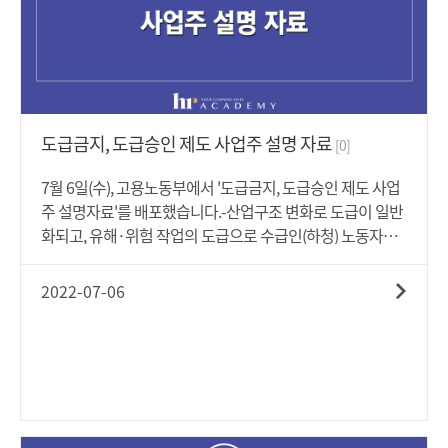
화」추진계획▪ 유사 중복·저성과 직접일자리 사업 등 폐지·
감액, 매년 데이터 기반 평가를 통해 일자리사업 효율화 지속
추진▪ 인력난을 호소하고 있는 기업의 인력 양성, 구인 애로
요인 해소에 집중▪ 구직자(실업자)에 대해서는 맞춤형 지원
을 통해 원활한 노동시장 진입 촉진 및 고용가능성 상승 추진
▪ 기업과 구직자를 연결하는 고용서비스 혁신▪ 튼튼한 고용
도급금지, 도급승인 제도 사업주 설명 자료
[0]
안전망으로 노동시장 내 원활한 이동 지원-보다 자세한 사항
은 아래 '첨부파일'을 통해 살펴보시기 바랍니다.
7월 6일(수), 고용노동부에서 '도급금지, 도급승인 제도 사업
주 설명자료'를 배포했습니다.-산업구조 변화로 도급이 일반
화되고, 유해·위험 작업의 도급으로 수급인(하청) 노동자의
사고가 증가함에 따라 정부는 도급사업에서 도급인(원청)의
책임을 강화하는 방향으로 「산업안전보건법」을 전부 개
2022-07-06
정하여 '20.1.16. 시행하였습니다.유해·위험성이 높고 단기
간에 직업별 발견이 어려운 작업의 도급을 금지하고, 외부 업
체 노동자가 들어와 일하다가 사고가 많은 작업은 도급승인
대상으로 하여 수급인 노동자의 안전보건관리를 강화하고자
개정된 것입니다.개정 내용에 따르면 도급인가 제도로 허용
되던 도금작업, 수은·납·카드뮴의 제련·주입·가공·가열작