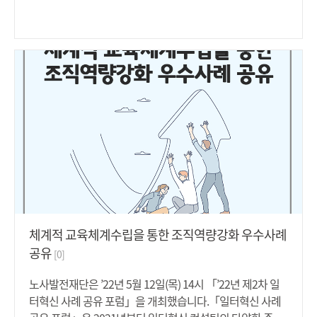
함으로써 차별을 적극적으로 시정하여 근로자가 실질적으로
구제받도록 하기 위해 도입된 것입니다. 개정 남녀고용평등
법에 따라 △고용상 성차별을 당한 경우, △사업주가 직장 내
성희롱 피해근로자 등에 대해 적절한 조치를 하지 아니한 경
우, △사업주가 직장 내 성희롱 피해근로자 등에게 불리한 처
우를 한 경우에는 13개 지방노동위원회에 시정신청을 할 수
있습니다. 노동위원회는 시정신청이 접수되면 그로부터 60
일 이내에 차별시정위원회의 심문회의를 개최하고, 차별이
인정될 경우 사업주에게 시정명령을 부과합니다. 시정명령
이 확정되면 지방고용노동관서에서 이행상황을 점검하고,
정당한 이유 없이 확정된 시정명령을 이행하지 않는 사업주
에 대해서는 1억원 이하의 과태료를 부과합니다. 한편, 고용
노동부 장관은 개정 남녀고용평등법에 따라 고용상 성차별
행위에 대하여 사업주에게 직권으로 시정요구를 할 수 있고,
체계적 교육체계수립을 통한 조직역량강화 우수사례
요구에 따르지 않는 경우에는 이를 노동위원회에 통보하여
공유
[0]
심리절차가 진행되도록 해야 합니다.중앙노동위원회 위원장
은 "노동위원회를 통한 고용상 성차별 등 시정제도 시행이
노사발전재단은 ’22년 5월 12일(목) 14시 「’22년 제2차 일
일터의 양성평등 실현에 이바지할 수 있을 것으로 기대한
터혁신 사례 공유 포럼」을 개최했습니다.「일터혁신 사례
다."라고 하면서, "고용상 성차별 등을 받은 근로자들에 대한