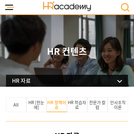
HR 컨텐츠
HR 자료
HR 정책이
HR [한눈
HR 학습자
전문가 칼
인사조직
All
슈
에]
료
럼
이론