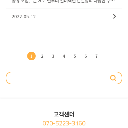
공유 포럼」은 2021년부터 일터혁신 컨설팅의 다양한 주제
실효성 있는 구제가 이루어질 수 있도록 노력하겠다."라고 밝
를 중심으로 기업과 전문가, 컨설턴트가 함께 사례를 공유하
혔습니다.-보다 자세한 사항은 아래 '첨부파일'을 통해 살펴
고 시사점을 도출하여 현장에의 함의를 이끌어내기 위해 매
2022-05-12
보시기 바랍니다.
월 진행되고 있으며, 2022년에도 모두 8회에 걸쳐 진행될 예
정입니다.이번 포럼은 ‘조직역량강화’를 주제로 두 기업의 사
례가 공유되었습니다.◉ ㈜에타정수기 부품 제조 전문기업
으로 정수기 시장의 확대와 함께 외형적 성장을 하며 신규직
원이 증가했습니다. 이에 비숙련자의 업무손실을 줄이기 위
해 작업장 업무 매뉴얼을 정비하고, 신규 직원들의 자기개발
1
2
3
4
5
6
7
을 위한 체계적 교육체계를 수립하고자 컨설팅 신청- 작업조
직·작업환경개선 영역에 대한 컨설팅으로 직무분석을 통한
직무분류체계 구축- 업무프로세스를 정비해 작업지침서가
없는 위험공정에 대한 표준작업절차서(SOP) 작성- 평생학습
체계구축 영역에 대한 컨설팅을 통해 기업의 발전방향과 부
합하는 중장기 인재육성전략을 수립하고 기업 인재상을 바
탕으로 4대 인재육성 전략과제를 도출- 역량기반 교육훈련
계획을 수립하고 인사제도에 교육을 연계하여 교육 프로그
고객센터
램의 운영수준을 강화- 도입 예정인 사내강사제도의 효율 향
070-5223-3160
상을 위해 사업주 훈련과 학습조직 사업 연계도 검토할 예정