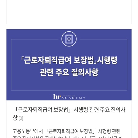
(ESG) 경영 도입 활성화와 인식 제고를 위해 분기별로 진행
돼왔으며, 민간과 정부가 직접 소통해 현장의 의견을 정책에
반영하고, 다양한 의견을 공유해 정부가 전문적이고 실효성
높은 중소기업 이에스지(ESG) 경영 지원 정책을 마련하는데
기여하고 있습니다. 이번 협의회는 참여기관을 기존 13개에
서 29개로 확대하고, 참여 기관별 특성을 고려해 4개 분과로
구분해 운영하는 첫번째 회의로, 향후 운영방향에 대한 내용
을 중점으로 회의가 이루어졌습니다.중소벤처기업부는 새롭
게 개편된 협의회를 통해 향후 지원 분야별 이에스지(ESG)
관련 주요 정보를 공유하고, 각 기관의 이에스지(ESG) 지원
정책‧제도가 중복되는 것을 사전에 중재할 수 있을 것으로
기대된다고 말했습니다. 중기부는 'ESG 체크리스트*'를 활용
해 기업 스스로 이에스지(ESG) 수준을 진단하고, 개선이 필
요한 사항을 포함한 결과서를 자동으로 발급 받을 수 있는 '중
소기업 ESG 자가진단 시스템**'을 운영중에 있으며, 매달
「근로자퇴직급여 보장법」시행령 관련 주요 질의사
2,000여개사***가 참여할 정도로 많은 관심을 받고 있습니
항
[0]
다. * 국내외 이에스지(ESG) 평가지표를 기반으로 23개의 문
항 마련, 온라인 자가진단 서비스 제공중** 중진공 비대면 스
고용노동부에서 「근로자퇴직급여 보장법」 시행령 관련
마트 자가진단 시스템(kdoctor.kosmes.or.kr)*** '22.6월 기