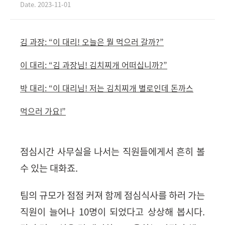
Date. 2023-11-01
김 과장
:
“
이 대리
!
오늘은 뭘 먹으러 갈까
?”
이 대리
:
“
김 과장님
!
김치찌개 어떠십니까
?”
박 대리
:
“
이 대리님
!
저는 김치찌개 별로인데 돈까스
먹으러 가요
!”
점심시간 사무실을 나서는 직원들에게서 흔히 볼
수 있는 대화죠
.
팀의 규모가 점점 커져 함께 점심식사를 하러 가는
직원이 늘어나
10
명이 되었다고 상상해 봅시다
.