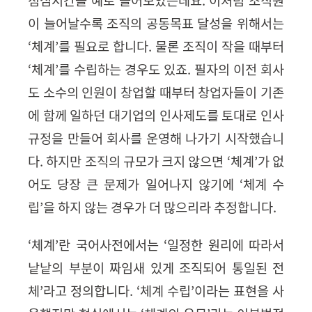
점심시간을 예로 들어보았는데요.
이처럼 조직원
이 늘어날수록 조직의 공동목표 달성을 위해서는
‘
체계
’를 필요로 합니다.
물론 조직이 작을 때부터
‘
체계
’
를 수립하는 경우도 있죠
.
필자의 이전 회사
도 소수의 인원이 창업할 때부터 창업자들이 기존
에 함께 일하던 대기업의 인사제도를 토대로 인사
규정을 만들어 회사를 운영해 나가기 시작했습니
다
.
하지만 조직의 규모가 크지 않으면
‘
체계
’
가 없
어도 당장 큰 문제가 일어나지 않기에
‘
체계 수
립
’
을 하지 않는 경우가 더 많으리라 추정합니다
.
‘
체계
’
란 국어사전에서는
‘
일정한 원리에 따라서
낱낱의 부분이 짜임새 있게 조직되어 통일된 전
체
’
라고 정의합니다
. ‘
체계 수립
’
이라는 표현을 사