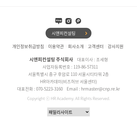
시앤피컨설팅
개인정보취급방침
이용약관
회사소개
고객센터
강사지원
시앤피컨설팅 주식회사
대표이사 : 조세형
사업자등록번호 : 119-86-57311
서울특별시 중구 후암로 110 서울시티타워 2층
HR아카데미(비즈허브 서울센터)
대표전화 : 070-5223-3160
Email : hrmaster@cnp.re.kr
Copyright ⓒ HR Academy. All Rights Reserved.