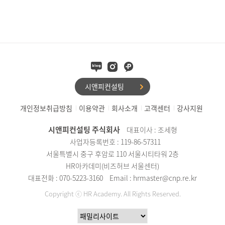
시앤피컨설팅
개인정보취급방침
이용약관
회사소개
고객센터
강사지원
시앤피컨설팅 주식회사
대표이사 : 조세형
사업자등록번호 : 119-86-57311
서울특별시 중구 후암로 110 서울시티타워 2층
HR아카데미(비즈허브 서울센터)
대표전화 : 070-5223-3160
Email : hrmaster@cnp.re.kr
Copyright ⓒ HR Academy. All Rights Reserved.