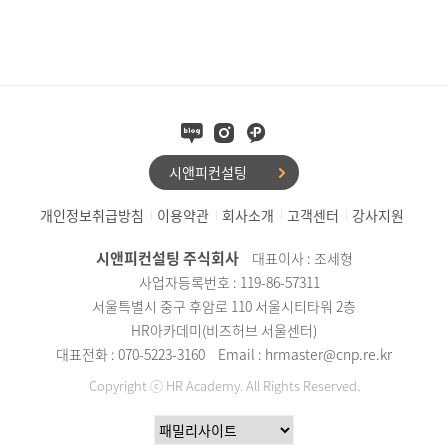
시앤피컨설팅
개인정보취급방침
이용약관
회사소개
고객센터
강사지원
시앤피컨설팅 주식회사
대표이사 : 조세형
사업자등록번호 : 119-86-57311
서울특별시 중구 후암로 110 서울시티타워 2층
HR아카데미(비즈허브 서울센터)
대표전화 : 070-5223-3160
Email : hrmaster@cnp.re.kr
Copyright ⓒ HR Academy. All Rights Reserved.