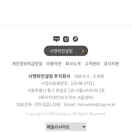
시앤피컨설팅
개인정보취급방침
이용약관
회사소개
고객센터
강사지원
시앤피컨설팅 주식회사
대표이사 : 조세형
사업자등록번호 : 119-86-57311
서울특별시 중구 후암로 110 서울시티타워 2층
HR아카데미(비즈허브 서울센터)
대표전화 : 070-5223-3160
Email : hrmaster@cnp.re.kr
Copyright ⓒ HR Academy. All Rights Reserved.