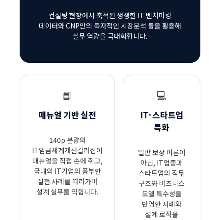
컨설팅 현장에서 축적된 생생한 IT 벤치마킹
데이터와 CNP만의 독자적인 시장분석 툴을 활용해
실무 역량을 극대화합니다.
📘
💻
매뉴얼 기반 실전
IT·스타트업
특화
140p 분량의
IT임금체계개선길라잡이
일반 보상 이론이
매뉴얼을 직접 손에 쥐고,
아닌, IT업종과
국내외 IT기업의 풍부한
스타트업의 직무
실전 사례를 따라가며
구조와 비즈니스
설계 실무를 익힙니다.
모델 특수성을
반영한 사례와
설계 로직을