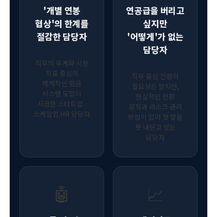
'개별 연봉
연공급을 버리고
협상'의 한계를
싶지만
절감한 담당자
'어떻게'가 없는
담당자
직무의 무게와 시장
지표 중심의
직무 중심 전환의
체계적인 임금
필요성은 알지만,
시스템 도입이
현실적인 전환
시급한 스타트업·
로직과 리스크 관리
스케일업 HR 담당자
방법이 없어 첫 발을
못 내딛고 있는
담당자
🤖
📈